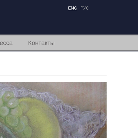
ENG
РУС
есса
Контакты