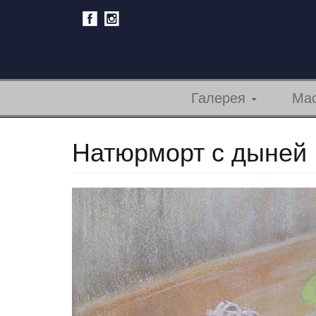
Перейти
к
основному
содержанию
Галерея
Мас
Натюрморт с дыней